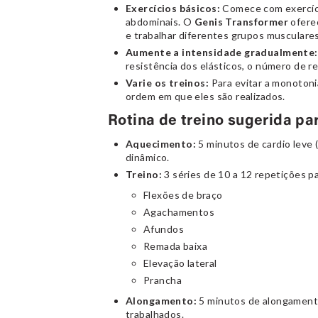
Exercícios básicos:
Comece com exercíci
abdominais. O
Genis Transformer
oferec
e trabalhar diferentes grupos musculares
Aumente a intensidade gradualmente:
resistência dos elásticos, o número de 
Varie os treinos:
Para evitar a monotonia
ordem em que eles são realizados.
Rotina de treino sugerida par
Aquecimento:
5 minutos de cardio leve 
dinâmico.
Treino:
3 séries de 10 a 12 repetições pa
Flexões de braço
Agachamentos
Afundos
Remada baixa
Elevação lateral
Prancha
Alongamento:
5 minutos de alongamento
trabalhados.