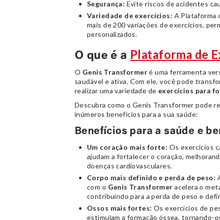
Segurança:
Evite riscos de acidentes ca
Variedade de exercícios:
A Plataforma 
mais de 200 variações de exercícios, pe
personalizados.
Plataforma de E
O que é a
O
Genis Transformer
é uma ferramenta vers
saudável e ativa. Com ele, você pode transf
realizar uma variedade de
exercícios para f
Descubra como o Genis Transformer pode re
inúmeros benefícios para a sua saúde:
Benefícios para a saúde e b
Um coração mais forte:
Os exercícios c
ajudam a fortalecer o coração, melhorand
doenças cardiovasculares.
Corpo mais definido e perda de peso:
A
com o
Genis Transformer
acelera o meta
contribuindo para a perda de peso e defi
Ossos mais fortes:
Os exercícios de pes
estimulam a formação óssea, tornando-o