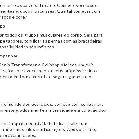
rmer é a sua versatilidade. Com ele, você pode
iferentes grupos musculares. Que tal começar com
raços e core?
rpo
ar todos os grupos musculares do corpo. Seja para
s pegadores, tonificar as pernas com as braçadeiras
ossibilidades são infinitas.
ompanhar
Genis Transformer, a Polishop oferece um guia
 e dicas para você montar seus próprios treinos.
imento de forma correta e segura, garantindo
o no mundo dos exercícios, comece com séries mais
umente gradualmente a intensidade e a duração dos
iniciar qualquer atividade física, realize um
rar os músculos e articulações. Após o treino,
e prevenir lesões.