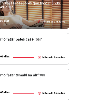
p 5 massageadores que todo mundo
veria ter
05 dias
leitura de
3
minutos
mo fazer patês caseiros?
05 dias
leitura de
3
minutos
mo fazer temaki na airfryer
05 dias
leitura de
3
minutos