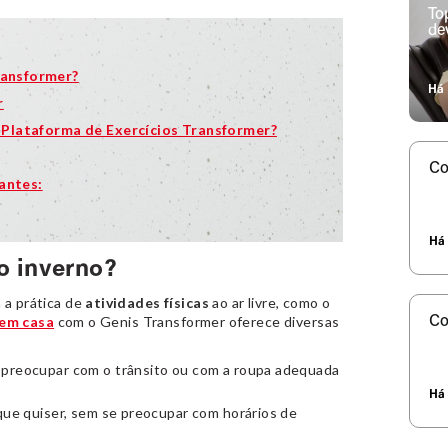
To
de
ransformer?
Há 
r
a Plataforma de Exercícios Transformer?
Co
iantes:
Há 
o inverno?
 a prática de
atividades físicas
ao ar livre, como o
 em casa
com o Genis Transformer oferece diversas
Co
 preocupar com o trânsito ou com a roupa adequada
Há 
que quiser, sem se preocupar com horários de