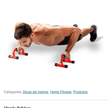
Categorias:
Dicas de treinos
,
Home Fitness
,
Produtos
Mundo Polishop