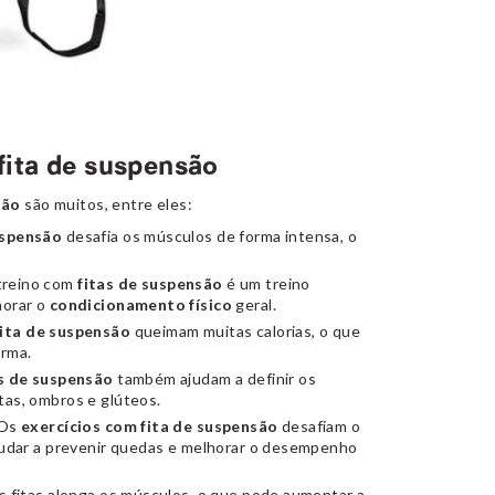
fita de suspensão
são
são muitos, entre eles:
uspensão
desafia os músculos de forma intensa, o
treino com
fitas de suspensão
é um treino
horar o
condicionamento físico
geral.
fita de suspensão
queimam muitas calorias, o que
orma.
as de suspensão
também ajudam a definir os
tas, ombros e glúteos.
 Os
exercícios com
fita de suspensão
desafiam o
ajudar a prevenir quedas e melhorar o desempenho
s fitas alonga os músculos, o que pode aumentar a