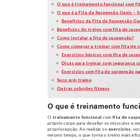
O que é treinamento funcional com fi
O que é a Fita de Suspensão Genis – 
Benefícios da Fita de Suspensão Ge
Benefícios do treino com fita de sus
Como instalar a fita de suspensão?
Como começar a treinar com fita de 
Exercícios básicos com fita de sus
Dicas para treinar com segurança c
Exercícios com fita de suspensão p
Suco pré-treino
Outras soluções fitness
O que é treinamento func
O
treinamento funcional
com
fita de susp
próprio corpo para desafiar os músculos e me
propriocepção. Ao realizar os
exercícios
, vo
mesmo tempo, o que torna o treino mais efi