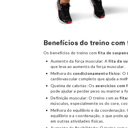
Benefícios do treino com 
Os benefícios do treino com
fita de suspen
Aumento da força muscular: A
fita de s
que leva ao aumento da força muscular.
Melhora do
condicionamento físico
: O 
cardiovascular completo que ajuda a mel
Queima de calorias: Os
exercícios com
pode ajudar a perder peso ou manter a f
Definição muscular: O treino com as
fit
músculos, especialmente os do core, cos
Melhora do equilíbrio e da coordenação:
equilíbrio e a coordenação, o que pode 
em outras atividades físicas.
Aumento da flexibilidade: O treino com a