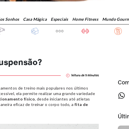
dos Sonhos
Casa Mágica
Especiais
Home Fitness
Mundo Gourm
suspensão?
leitura de
5
minutos
Com
amentos de treino mais populares nos últimos
acessível, ela permite realizar uma grande variedade
cionamento físico
, desde iniciantes até atletas
neira eficaz de treinar o corpo todo, a
fita de
Últ