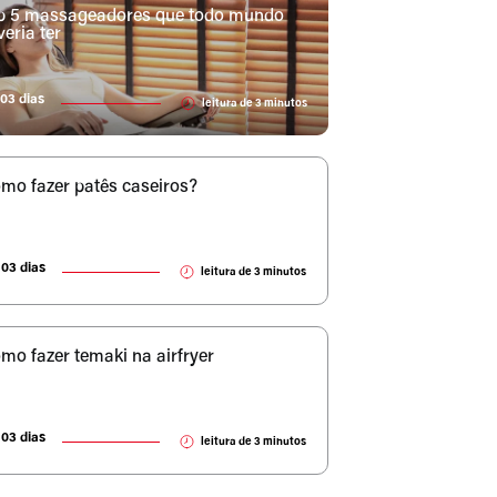
p 5 massageadores que todo mundo
veria ter
03 dias
leitura de
3
minutos
mo fazer patês caseiros?
03 dias
leitura de
3
minutos
mo fazer temaki na airfryer
03 dias
leitura de
3
minutos