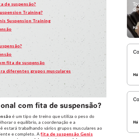
ta de suspensão?
To
de
Suspension Training?
nis Suspension Training
Há 
pensão
suspensão?
Co
pensão
om fita de suspensão
ara diferentes grupos musculares
Há 
Co
ional com fita de suspensão?
ensão
é um tipo de treino que utiliza o peso do
lhorar o equilíbrio, a coordenação e a
Há 
cê estará trabalhando vários grupos musculares ao
ciente e completo. A
fita de suspensão Genis