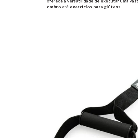
oferece a versatilidade de executar uma va
ombro
até
exercícios
para glúteos
.