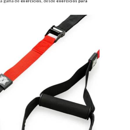
sta gama de
exercícios
, desde
exercícios
para