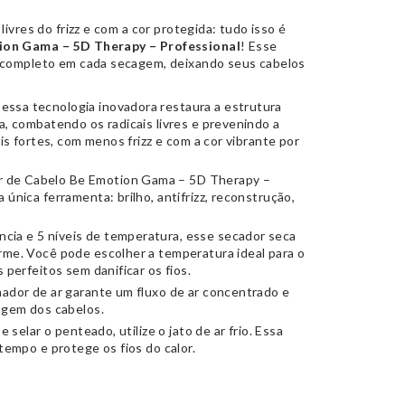
, livres do frizz e com a cor protegida: tudo isso é
ion Gama – 5D Therapy – Professional
! Esse
 completo em cada secagem, deixando seus cabelos
essa tecnologia inovadora restaura a estrutura
a, combatendo os radicais livres e prevenindo a
ais fortes, com menos frizz e com a cor vibrante por
 de Cabelo Be Emotion Gama – 5D Therapy –
única ferramenta: brilho, antifrizz, reconstrução,
ia e 5 níveis de temperatura, esse secador seca
rme. Você pode escolher a temperatura ideal para o
 perfeitos sem danificar os fios.
nador de ar garante um fluxo de ar concentrado e
agem dos cabelos.
e selar o penteado, utilize o jato de ar frio. Essa
tempo e protege os fios do calor.