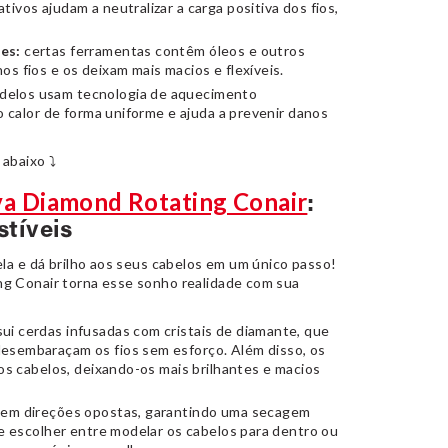
tivos ajudam a neutralizar a carga positiva dos fios,
es:
certas ferramentas contêm óleos e outros
s fios e os deixam mais macios e flexíveis.
delos usam tecnologia de aquecimento
o calor de forma uniforme e ajuda a prevenir danos
 abaixo ⤵
va Diamond Rotating Conair
:
stíveis
ela e dá brilho aos seus cabelos em um único passo!
g Conair torna esse sonho realidade com sua
ui cerdas infusadas com cristais de diamante, que
esembaraçam os fios sem esforço. Além disso, os
dos cabelos, deixando-os mais brilhantes e macios
m em direções opostas, garantindo uma secagem
de escolher entre modelar os cabelos para dentro ou