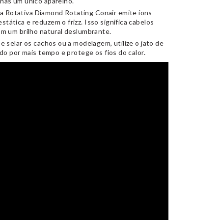
enas um único aparelho.
a Rotativa Diamond Rotating Conair emite íons
tática e reduzem o frizz. Isso significa cabelos
com um brilho natural deslumbrante.
 e selar os cachos ou a modelagem, utilize o jato de
ado por mais tempo e protege os fios do calor.