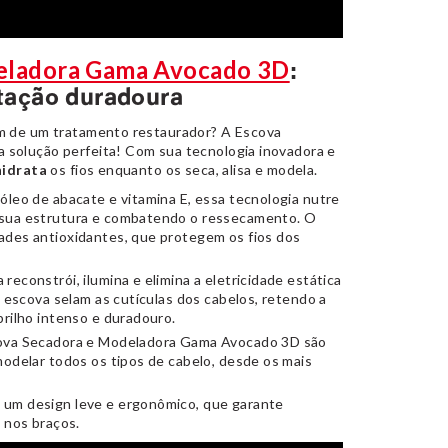
eladora Gama Avocado 3D
:
atação duradoura
m de um tratamento restaurador? A Escova
solução perfeita! Com sua tecnologia inovadora e
hidrata
os fios enquanto os seca, alisa e modela.
óleo de abacate e vitamina E, essa tecnologia nutre
 sua estrutura e combatendo o ressecamento. O
ades antioxidantes, que protegem os fios dos
reconstrói, ilumina e elimina a eletricidade estática
a escova selam as cutículas dos cabelos, retendo a
rilho intenso e duradouro.
cova Secadora e Modeladora Gama Avocado 3D são
modelar todos os tipos de cabelo, desde os mais
 um design leve e ergonômico, que garante
 nos braços.