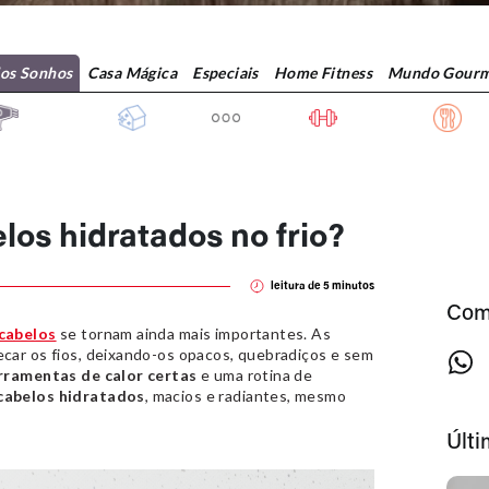
dos Sonhos
Casa Mágica
Especiais
Home Fitness
Mundo Gourm
os hidratados no frio?
leitura de
5
minutos
Com
cabelos
se tornam ainda mais importantes. As
car os fios, deixando-os opacos, quebradiços e sem
rramentas de calor certas
e uma rotina de
cabelos hidratados
, macios e radiantes, mesmo
Últ