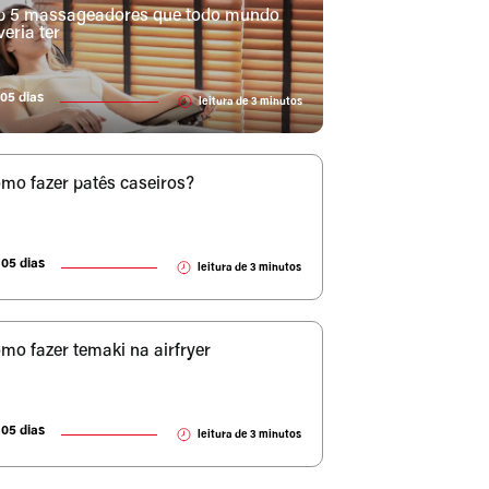
p 5 massageadores que todo mundo
veria ter
05 dias
leitura de
3
minutos
mo fazer patês caseiros?
05 dias
leitura de
3
minutos
mo fazer temaki na airfryer
05 dias
leitura de
3
minutos