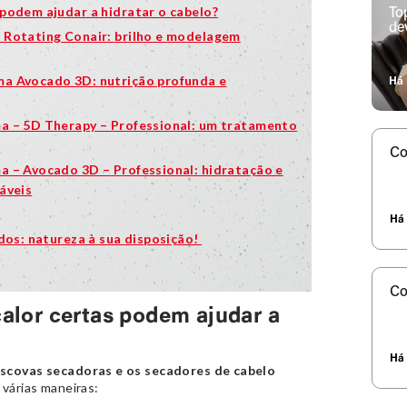
podem ajudar a hidratar o cabelo?
To
de
 Rotating Conair: brilho e modelagem
a Avocado 3D: nutrição profunda e
Há 
a – 5D Therapy – Professional: um tratamento
Co
a – Avocado 3D – Professional: hidratação e
áveis
Há 
dos: natureza à sua disposição!
Co
alor certas podem ajudar a
Há 
scovas secadoras e os secadores de cabelo
 várias maneiras: