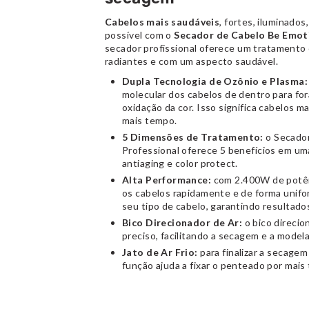
Cabelos mais saudáveis
, fortes, iluminados
possível com o
Secador de Cabelo Be Emot
secador profissional oferece um tratamento
radiantes e com um aspecto saudável.
Dupla Tecnologia de Ozônio e Plasma:
molecular dos cabelos de dentro para for
oxidação da cor. Isso significa cabelos m
mais tempo.
5 Dimensões de Tratamento:
o Secador
Professional oferece 5 benefícios em uma 
antiaging e color protect.
Alta Performance:
com 2.400W de potênc
os cabelos rapidamente e de forma unifo
seu tipo de cabelo, garantindo resultados
Bico Direcionador de Ar:
o bico direcio
preciso, facilitando a secagem e a model
Jato de Ar Frio:
para finalizar a secagem 
função ajuda a fixar o penteado por mais 