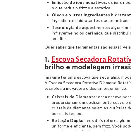
Emissão de íons negativos:
os íons nega
o que reduz o frizz e a estática.
Óleos e outros ingredientes hidratant
ingredientes hidratantes que penetram no
Tecnologia de aquecimento:
alguns mo
infravermelho ou cerâmica, que distribui 
aos fios.
Quer saber que ferramentas são essas? Veja
Escova Secadora Rotati
1.
brilho e modelagem irresi
Imagine ter uma escova que seca, alisa, mod
A Escova Secadora Rotativa Diamond Rotatin
tecnologia inovadora e design ergonômico.
Cristais de Diamante:
essa escova poss
proporcionam um deslizamento suave e d
cristais de diamante selam as cutículas 
por mais tempo.
Rotação Dupla:
seus dois rotores gira
uniforme e eficiente, sem frizz. Você po