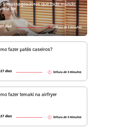
p 5 massageadores que todo mundo
veria ter
27 dias
leitura de
3
minutos
mo fazer patês caseiros?
27 dias
leitura de
3
minutos
mo fazer temaki na airfryer
27 dias
leitura de
3
minutos