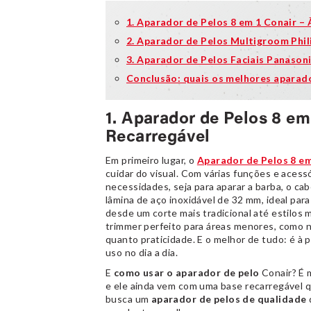
1. Aparador de Pelos 8 em 1 Conair – 
2. Aparador de Pelos Multigroom Phil
3. Aparador de Pelos Faciais Panason
Conclusão: quais os melhores aparad
1. Aparador de Pelos 8 em
Recarregável
Em primeiro lugar, o
Aparador de Pelos 8 em
cuidar do visual. Com várias funções e acess
necessidades, seja para aparar a barba, o ca
lâmina de aço inoxidável de 32 mm, ideal par
desde um corte mais tradicional até estilos
trimmer perfeito para áreas menores, como na
quanto praticidade. E o melhor de tudo: é à p
uso no dia a dia.
E
como usar o aparador de pelo
Conair? É 
e ele ainda vem com uma base recarregável 
busca um
aparador de pelos de qualidade