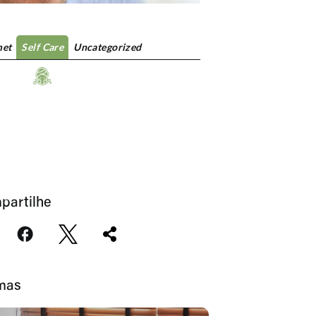
et
Self Care
Uncategorized
partilhe
imas