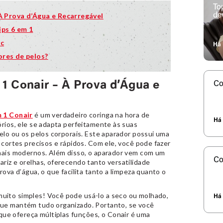
To
À Prova d’Água e Recarregável
de
ips 6 em 1
ic
Há 
ores de pelos?
 1 Conair – À Prova d’Água e
Co
 1 Conair
é um verdadeiro coringa na hora de
Há 
órios, ele se adapta perfeitamente às suas
belo ou os pelos corporais. Este aparador possui uma
a cortes precisos e rápidos. Com ele, você pode fazer
 mais modernos. Além disso, o aparador vem com um
Co
riz e orelhas, oferecendo tanto versatilidade
rova d’água, o que facilita tanto a limpeza quanto o
muito simples! Você pode usá-lo a seco ou molhado,
Há 
que mantém tudo organizado. Portanto, se você
que ofereça múltiplas funções, o Conair é uma