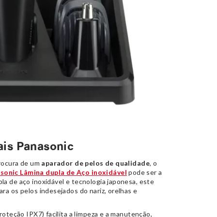
ais Panasonic
procura de um
aparador de pelos de qualidade
, o
sonic Lâmina dupla de Aço inoxidável
pode ser a
a de aço inoxidável e tecnologia japonesa, este
ra os pelos indesejados do nariz, orelhas e
roteção IPX7) facilita a limpeza e a manutenção,