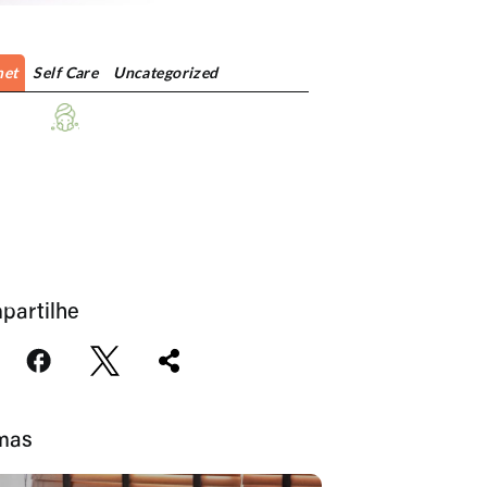
et
Self Care
Uncategorized
partilhe
imas