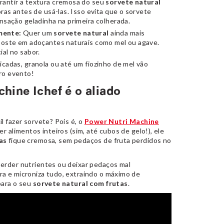
rantir a textura cremosa do seu
sorvete natural
oras antes de usá-las. Isso evita que o sorvete
nsação geladinha na primeira colherada.
mente:
Quer um
sorvete natural
ainda mais
poste em adoçantes naturais como mel ou agave.
al no sabor.
icadas, granola ou até um fiozinho de mel vão
ro evento!
hine Ichef é o aliado
l fazer sorvete? Pois é, o
Power Nutri Machine
r alimentos inteiros (sim, até cubos de gelo!), ele
as
fique cremosa, sem pedaços de fruta perdidos no
erder nutrientes ou deixar pedaços mal
a e microniza tudo, extraindo o máximo de
para o seu
sorvete natural com frutas
.