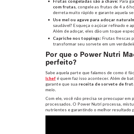
Frutas congeladas são a chave:
Para ga
com frutas
, congele as frutas de 4 a 6 h
derreta muito rápido e garante aquela se
Use mel ou agave para adoçar natural
saudável? Esqueça o açúcar refinado e a
Além de adoçar, eles dão um toque especi
Capriche nos toppings:
Frutas frescas p
transformar seu sorvete em um verdadei
Por que o Power Nutri Mac
perfeito?
Sabe aquela parte que falamos de como é fáci
Ichef
é quem faz isso acontecer. Além de bate
garante que sua
receita de sorvete de frut
meio.
Com ele, você não precisa se preocupar em p
processados. O Power Nutri processa, mistur
nutrientes e garantindo o melhor resultado 