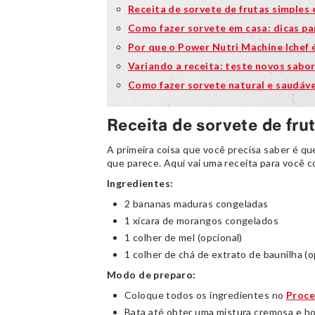
Receita de sorvete de frutas simples 
Como fazer sorvete em casa: dicas pa
Por que o Power Nutri Machine Ichef é
Variando a receita: teste novos sabo
Como fazer sorvete natural e saudáve
Receita de sorvete de fru
A primeira coisa que você precisa saber é q
que parece. Aqui vai uma receita para você 
Ingredientes:
2 bananas maduras congeladas
1 xícara de morangos congelados
1 colher de mel (opcional)
1 colher de chá de extrato de baunilha (o
Modo de preparo:
Coloque todos os ingredientes no
Proce
Bata até obter uma mistura cremosa e 