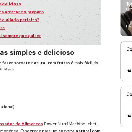
e delicioso
To
de
ra arrasar no preparo
 o aliado perfeito?
Há 
res
l sempre que quiser
Co
tas simples e delicioso
ue
fazer sorvete natural com frutas
é mais fácil do
começar:
Há 
Co
pcional)
Há 
ssador de Alimentos
Power Nutri Machine Ichef.
homogênea. O segredo para um
sorvete natural com