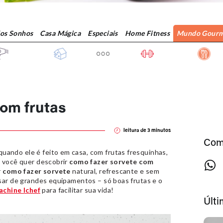
dos Sonhos
Casa Mágica
Especiais
Home Fitness
Mundo Gourm
om frutas
leitura de
3
minutos
Com
ando ele é feito em casa, com frutas fresquinhas,
e você quer descobrir
como fazer sorvete com
r
como fazer sorvete
natural, refrescante e sem
isar de grandes equipamentos – só boas frutas e o
chine Ichef
para facilitar sua vida!
Últ