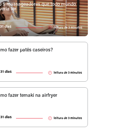
p 5 massageadores que todo mundo
veria ter
31 dias
leitura de
3
minutos
mo fazer patês caseiros?
31 dias
leitura de
3
minutos
mo fazer temaki na airfryer
31 dias
leitura de
3
minutos