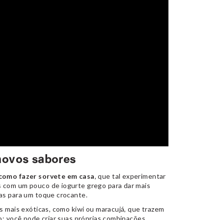
 novos sabores
como fazer sorvete em casa
, que tal experimentar
 com um pouco de iogurte grego para dar mais
as para um toque crocante.
s mais exóticas, como kiwi ou maracujá, que trazem
o: você pode criar suas próprias combinações,