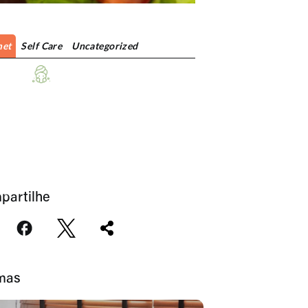
et
Self Care
Uncategorized
partilhe
imas