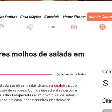
dos Sonhos
Casa Mágica
Especiais
Home Fitness
Mundo Gourm
res molhos de salada em
Com
leitura de
11
minutos
alada caseiros
, a criatividade na
cozinha
pode
osão de sabores. Com os ingredientes certos e
aladas temperadas
a um novo nível de sabor.
lhos em casa, desde receitas clássicas até
Últ