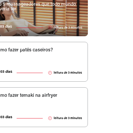
p 5 massageadores que todo mundo
veria ter
03 dias
leitura de
3
minutos
mo fazer patês caseiros?
03 dias
leitura de
3
minutos
mo fazer temaki na airfryer
03 dias
leitura de
3
minutos