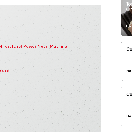
To
de
Há 
lhos: Ichef Power Nutri Machine
Co
ladas
Há 
Co
Há 