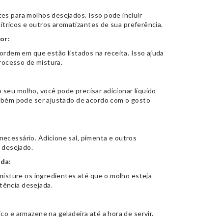
es para molhos desejados. Isso pode incluir
 cítricos e outros aromatizantes de sua preferência.
or:
 ordem em que estão listados na receita. Isso ajuda
processo de mistura.
seu molho, você pode precisar adicionar líquido
ambém pode ser ajustado de acordo com o gosto
ecessário. Adicione sal, pimenta e outros
s desejado.
ada:
 misture os ingredientes até que o molho esteja
tência desejada.
co e armazene na geladeira até a hora de servir.