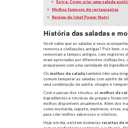
Extra: Como criar uma salada exóti
Molhos famosos de restaurantes
Review do Ichef Power Nutri
História das saladas e mo
Você sabia que as saladas e seus acompanha
remonta a civilizações antigas? Pois bem, o
remontam a tempos antigos, com registros d
eram apreciadas por diferentes civilizações,
preparavam com uma variedade de ingrediente
Os
molhos de salada
também têm uma longa 
comum temperar as saladas com azeite de oli
uma combinação de azeite, vinagre e temperos
Com o passar dos séculos, os
molhos de sa
ingredientes e técnicas de preparo foram in
molhos disponíveis atualmente. Além dos trad
como mostarda, iogurte, maionese, ervas, es
para criar molhos saborosos e criativos.
Hoje em dia, existem inúmeras
receitas de 
com as preferências regionais e culturais. 