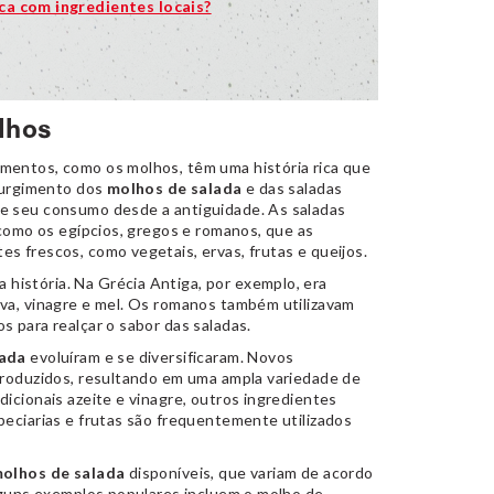
ca com ingredientes locais?
lhos
mentos, como os molhos, têm uma história rica que
 surgimento dos
molhos de salada
e das saladas
e seu consumo desde a antiguidade. As saladas
 como os egípcios, gregos e romanos, que as
s frescos, como vegetais, ervas, frutas e queijos.
história. Na Grécia Antiga, por exemplo, era
va, vinagre e mel. Os romanos também utilizavam
 para realçar o sabor das saladas.
lada
evoluíram e se diversificaram. Novos
troduzidos, resultando em uma ampla variedade de
icionais azeite e vinagre, outros ingredientes
peciarias e frutas são frequentemente utilizados
molhos de salada
disponíveis, que variam de acordo
Alguns exemplos populares incluem o molho de