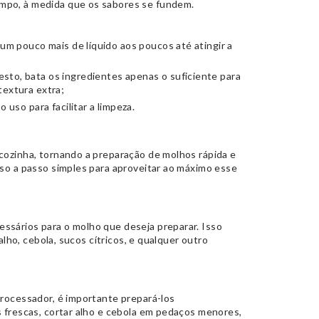
mpo, à medida que os sabores se fundem.
 um pouco mais de líquido aos poucos até atingir a
to, bata os ingredientes apenas o suficiente para
textura extra;
 uso para facilitar a limpeza.
 cozinha, tornando a preparação de molhos rápida e
sso a passo simples para aproveitar ao máximo esse
ssários para o molho que deseja preparar. Isso
 alho, cebola, sucos cítricos, e qualquer outro
processador, é importante prepará-los
s frescas, cortar alho e cebola em pedaços menores,