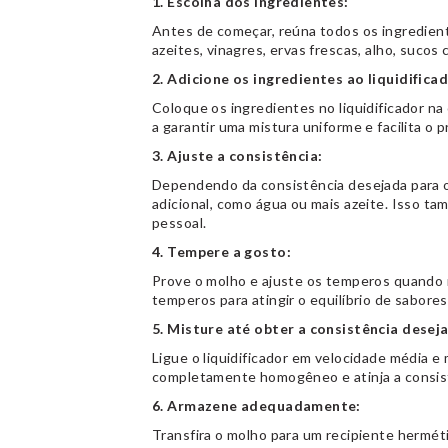
1. Escolha dos ingredientes:
Antes de começar, reúna todos os ingredient
azeites, vinagres, ervas frescas, alho, sucos
2. Adicione os ingredientes ao liquidificad
Coloque os ingredientes no liquidificador na
a garantir uma mistura uniforme e facilita o 
3. Ajuste a consistência:
Dependendo da consistência desejada para o 
adicional, como água ou mais azeite. Isso t
pessoal.
4. Tempere a gosto:
Prove o molho e ajuste os temperos quando n
temperos para atingir o equilíbrio de sabore
5. Misture até obter a consistência desej
Ligue o liquidificador em velocidade média e
completamente homogêneo e atinja a consis
6. Armazene adequadamente:
Transfira o molho para um recipiente herméti