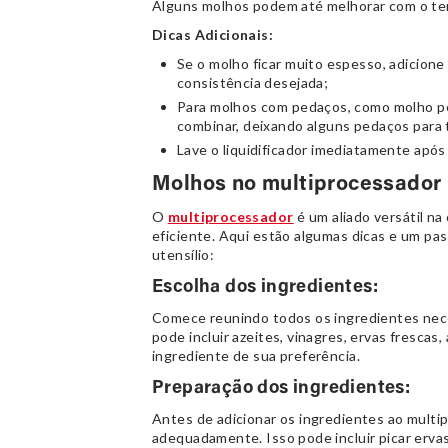
Alguns molhos podem até melhorar com o te
Dicas Adicionais:
Se o molho ficar muito espesso, adicione
consistência desejada;
Para molhos com pedaços, como molho pes
combinar, deixando alguns pedaços para 
Lave o liquidificador imediatamente após o
Molhos no multiprocessador
O
multiprocessador
é um aliado versátil na
eficiente. Aqui estão algumas dicas e um pa
utensílio:
Escolha dos ingredientes:
Comece reunindo todos os ingredientes nece
pode incluir azeites, vinagres, ervas frescas,
ingrediente de sua preferência.
Preparação dos ingredientes:
Antes de adicionar os ingredientes ao multi
adequadamente. Isso pode incluir picar erva