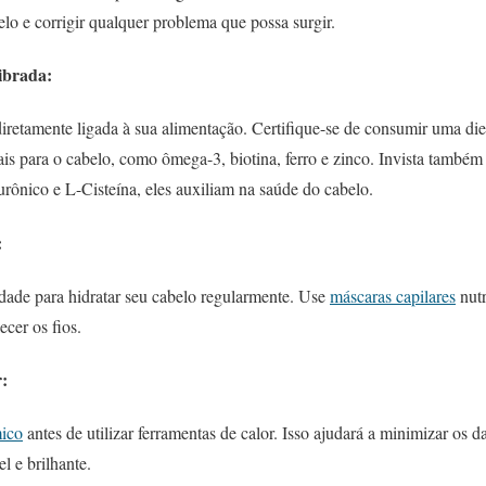
lo e corrigir qualquer problema que possa surgir.
ibrada:
iretamente ligada à sua alimentação. Certifique-se de consumir uma die
ais para o cabelo, como ômega-3, biotina, ferro e zinco. Invista també
lurônico e L-Cisteína, eles auxiliam na saúde do cabelo.
:
idade para hidratar seu cabelo regularmente. Use
máscaras capilares
nutr
ecer os fios.
r:
mico
antes de utilizar ferramentas de calor. Isso ajudará a minimizar os d
l e brilhante.