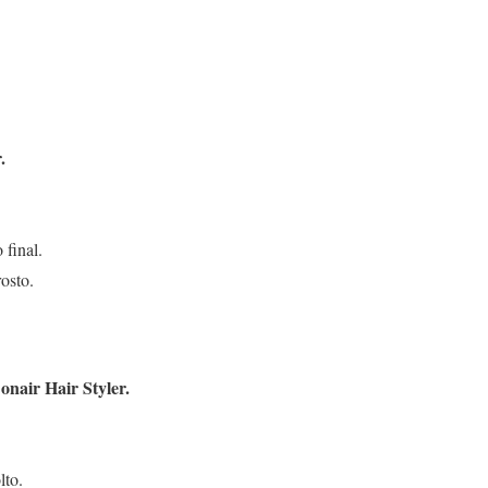
.
 final.
osto.
nair Hair Styler.
lto.