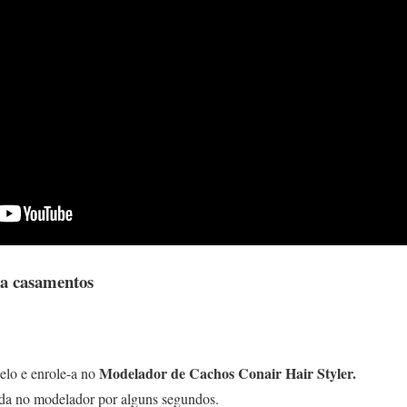
ra casamentos
Modelador de Cachos Conair Hair Styler.
lo e enrole-a no
da no modelador por alguns segundos.