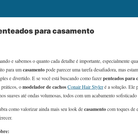
enteados para casamento
ando e sabemos o quanto cada detalhe é importante, especialmente quan
casamento
ito para um
pode parecer uma tarefa desafiadora, mas estamo
penteados para 
les e divertido. E se você está buscando como fazer
modelador de cachos
práticos, o
Conair Hair Styler
é a solução. Ele 
chos suaves até ondas volumosas, todos com um acabamento sofisticado
casamento
ubra como valorizar ainda mais seu look de
com toques de e
erecer.
obre: