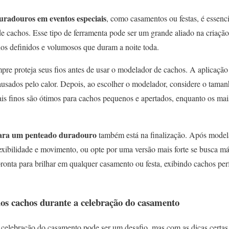
uradouros em eventos especiais
, como casamentos ou festas, é essenc
e cachos. Esse tipo de ferramenta pode ser um grande aliado na criação
hos definidos e volumosos que duram a noite toda.
re proteja seus fios antes de usar o modelador de cachos. A aplicaçã
causados pelo calor. Depois, ao escolher o modelador, considere o tama
ais finos são ótimos para cachos pequenos e apertados, enquanto os mai
ara um penteado duradouro
também está na finalização. Após model
flexibilidade e movimento, ou opte por uma versão mais forte se busca 
pronta para brilhar em qualquer casamento ou festa, exibindo cachos perf
os cachos durante a celebração do casamento
 celebração do casamento pode ser um desafio, mas com as dicas certas