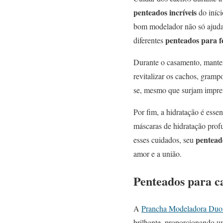
penteados incríveis
do iníc
bom modelador não só ajudará
penteados para f
diferentes
Durante o casamento, mante
revitalizar os cachos, gramp
se, mesmo que surjam imprev
Por fim, a hidratação é esse
máscaras de hidratação prof
pentead
esses cuidados, seu
amor e a união.
Penteados para 
A
Prancha Modeladora Duo 
brilhante, proporcionando um