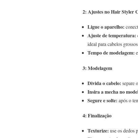
2: Ajustes no Hair Styler 
Ligue o aparelho:
conect
Ajuste de temperatura:
ideal para cabelos grossos
Tempo de modelagem:
e
3: Modelagem
Divida o cabelo:
separe o
Insira a mecha no mode
Segure e solte:
após o tem
4: Finalização
Texturize:
use os dedos 