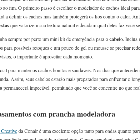
io ao fim. O primeiro passo é escolher o modelador de cachos ideal para
 a definir os cachos mas também protegerá os fios contra o calor. Ante
estas
que valorizem sua textura natural e decidam qual deles faz você se 
cabelo
nha sempre por perto um mini kit de emergência para o
. Inclua
os para possíveis retoques e um pouco de gel ou mousse se precisar redef
istos, o importante é aproveitar cada momento.
ncial para manter os cachos bonitos e saudáveis. Nos dias que antecede
unda. Assim, seus cabelos estarão mais preparados para enfrentar o lon
o
permanecerá impecável, permitindo que você se concentre no que real
casamentos com prancha modeladora
Creative
da Conair é uma excelente opção tanto para ondas quanto pa
 resultado natural, nutrido e duradouro. Com a tecnologia exclusiva Coo