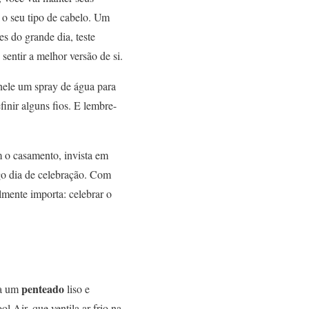
 o seu tipo de cabelo. Um
s do grande dia, teste
sentir a melhor versão de si.
 nele um spray de água para
inir alguns fios. E lembre-
m o casamento, invista em
go dia de celebração. Com
mente importa: celebrar o
penteado
ra um
liso e
l Air, que ventila ar frio na