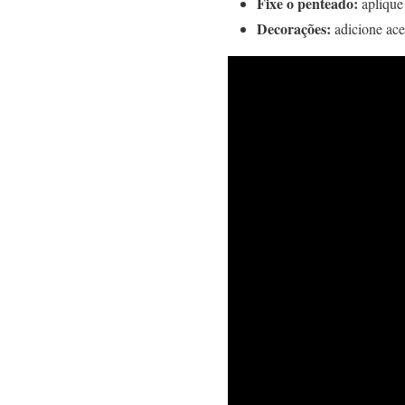
Fixe o penteado:
aplique
Decorações:
adicione aces