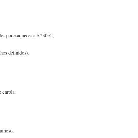
yler pode aquecer até 230°C,
hos definidos).
 enrola.
lumoso.