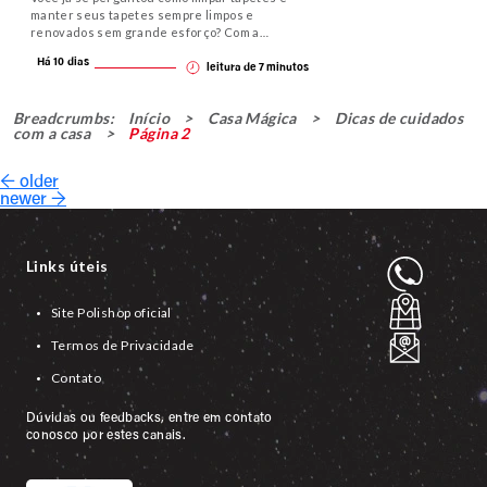
manter seus tapetes sempre limpos e
renovados sem grande esforço? Com a…
Há 10 dias
leitura de
7
minutos
Breadcrumbs:
Início
>
Casa Mágica
>
Dicas de cuidados
com a casa
>
Página 2
Navegação
←
older
por
newer
→
posts
Links úteis
Site Polishop oficial
Termos de Privacidade
Contato
Dúvidas ou feedbacks, entre em contato
conosco por estes canais.