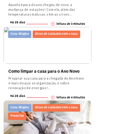
Aquela época do ano chegou de novo: a
mudança de estações! Com ela, além das
temperaturas malucas, vêm as crises…
Há 28 dias
leitura de
3
minutos
Casa Mágica
Dicas de cuidados com a casa
Como limpar a casa para o Ano Novo
Preparar sua casa para a chegada do Ano Novo
é mais do que só organização, é sobre
renovação de energias!…
Há 28 dias
leitura de
4
minutos
Casa Mágica
Dicas de cuidados com a casa
Produtos