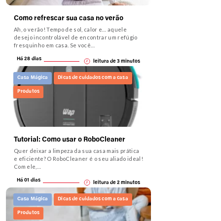
Como refrescar sua casa no verão
Ah, o verão! Tempo de sol, calor e… aquele
desejo incontrolável de encontrar um refúgio
fresquinho em casa. Se você…
Há 28 dias
leitura de
3
minutos
Casa Mágica
Dicas de cuidados com a casa
Produtos
Tutorial: Como usar o RoboCleaner
Quer deixar a limpeza da sua casa mais prática
e eficiente? O RoboCleaner é o seu aliado ideal!
Com ele,…
Há 01 dias
leitura de
2
minutos
Casa Mágica
Dicas de cuidados com a casa
Produtos