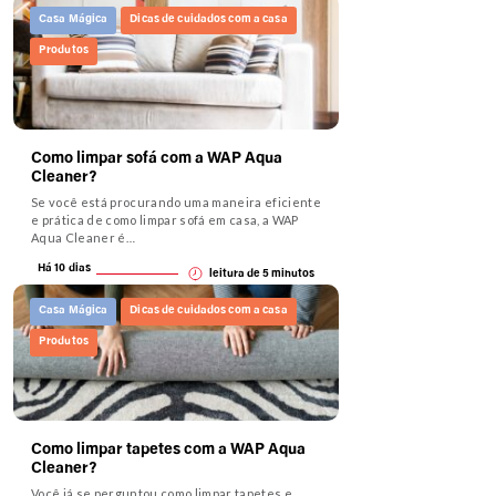
Casa Mágica
Dicas de cuidados com a casa
Produtos
Como limpar sofá com a WAP Aqua
Cleaner?
Se você está procurando uma maneira eficiente
e prática de como limpar sofá em casa, a WAP
Aqua Cleaner é…
Há 10 dias
leitura de
5
minutos
Casa Mágica
Dicas de cuidados com a casa
Produtos
Como limpar tapetes com a WAP Aqua
Cleaner?
Você já se perguntou como limpar tapetes e